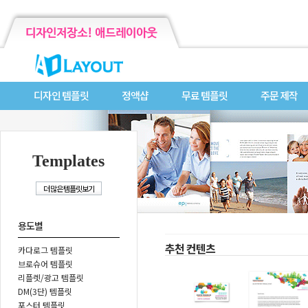
디자인 템플릿
정액샵
무료 템플릿
주문 제작
Templates
용도별
추천 컨텐츠
카다로그 템플릿
브로슈어 템플릿
리플렛/광고 템플릿
DM(3단) 템플릿
포스터 템플릿