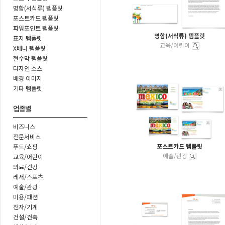
명함(서식류) 템플릿
포스트카드 템플릿
파워포인트 템플릿
명함(서식류) 템플릿
표지 템플릿
교육/어린이
X배너 템플릿
현수막 템플릿
디자인 소스
배경 이미지
기타 템플릿
업종별
비즈니스
전문서비스
포스트카드 템플릿
푸드/쇼핑
예술/관광
교육/어린이
의료/건강
레저/스포츠
예술/관광
미용/패션
전자/기계
건설/건축