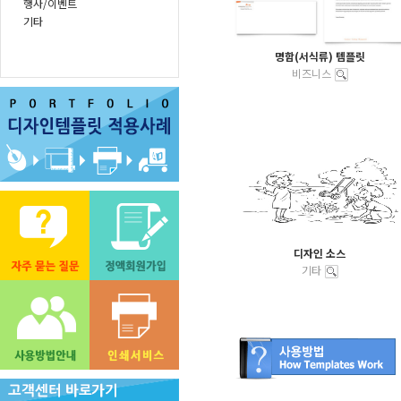
행사/이벤트
기타
명함(서식류) 템플릿
비즈니스
디자인 소스
기타