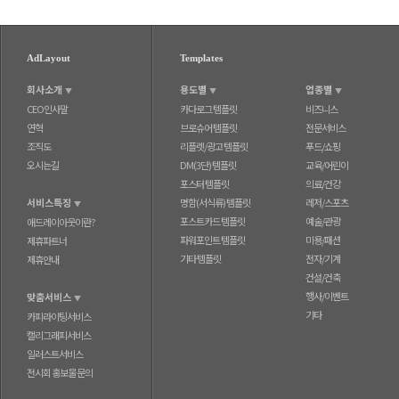
AdLayout
Templates
회사소개
용도별
업종별
▼
▼
▼
CEO인사말
카다로그 템플릿
비즈니스
연혁
브로슈어 템플릿
전문서비스
조직도
리플렛/광고 템플릿
푸드/쇼핑
오시는길
DM(3단) 템플릿
교육/어린이
포스터 템플릿
의료/건강
서비스특징
명함(서식류) 템플릿
레저/스포츠
▼
포스트카드 템플릿
예술/관광
애드레이아웃이란?
파워포인트 템플릿
미용/패션
제휴파트너
기타 템플릿
전자/기계
제휴안내
건설/건축
행사/이벤트
맞춤서비스
▼
기타
카피라이팅서비스
캘리그래피서비스
일러스트서비스
전시회 홍보물 문의