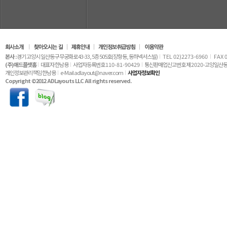
본사 :
경기 고양시 일산동구 무궁화로 43-33, 5층 505호(장항동, 동하넥서스빌)
TEL 02)2273-6960
FAX 
(주)애드플랫홈
대표자 한남용
사업자등록번호
110-81-90429
통신판매업신고번호 제
2020
-고양일산동
개인정보관리책임 한남용
e-Mail adlayout@naver.com
사업자정보확인
Copyright ©2012 ADLayouts LLC All rights reserved.